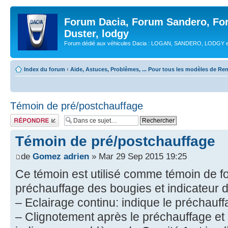
Forum Dacia, Forum Sandero, Fo
Duster, lodgy
Forum dédié aux véhicules Dacia : LOGAN, SANDERO, LODGY
Index du forum
‹
Aide, Astuces, Problèmes, ... Pour tous les modèles de Ren
Témoin de pré/postchauffage
Répondre
Témoin de pré/postchauffage
de
Gomez adrien
» Mar 29 Sep 2015 19:25
Ce témoin est utilisé comme témoin de 
préchauffage des bougies et indicateur 
– Eclairage continu: indique le préchauf
– Clignotement après le préchauffage et 